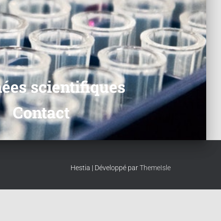
ées scientifiques
Contact
Hestia | Développé par
ThemeIsle