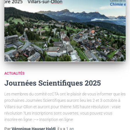
ACTUALITÉS
Journées Scientifiques 2025
Les membres du comité ccCTA ont le plaisir de vous informer que les
prochaines Journées Scientifiques auront lieu les 2 et 3 octobre à
Villars-sur-Ollon et auront pour thème :MS haute résolution : vraie
révolution ?Les inscriptions sont ouvertes, vous pouvez vous
inscrire en ligne :–> Inscription en ligne
Par
Véronique Hauser Haldi
, il y a
1 an