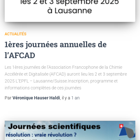
ACTUALITÉS
1ères journées annuelles de
l’AFCAD
Les 1ères journées de l’Association Francophone de la Chimie
Accélérée et Digitalisée (AFCAD) auront lieu les 2 et 3 septembre
2025 L’EPFL – Lausanne/Suisse.Inscription, programme et
informations complètes de ces journées
Par
Véronique Hauser Haldi
, il y a
1 an