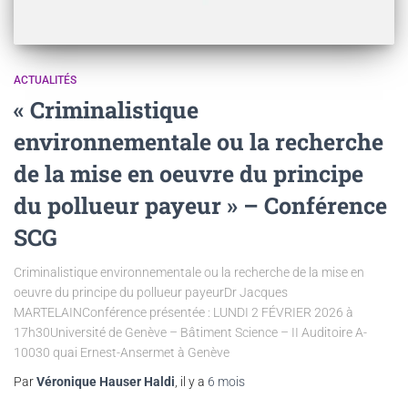
ACTUALITÉS
« Criminalistique
environnementale ou la recherche
de la mise en oeuvre du principe
du pollueur payeur » – Conférence
SCG
Criminalistique environnementale ou la recherche de la mise en
oeuvre du principe du pollueur payeurDr Jacques
MARTELAINConférence présentée : LUNDI 2 FÉVRIER 2026 à
17h30Université de Genève – Bâtiment Science – II Auditoire A-
10030 quai Ernest-Ansermet à Genève
Par
Véronique Hauser Haldi
, il y a
6 mois