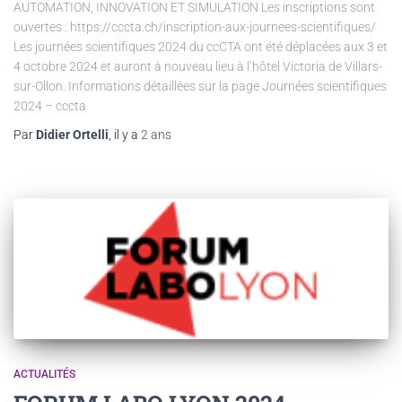
AUTOMATION, INNOVATION ET SIMULATION Les inscriptions sont
ouvertes : https://cccta.ch/inscription-aux-journees-scientifiques/
Les journées scientifiques 2024 du ccCTA ont été déplacées aux 3 et
4 octobre 2024 et auront à nouveau lieu à l’hôtel Victoria de Villars-
sur-Ollon. Informations détaillées sur la page Journées scientifiques
2024 – cccta
Par
Didier Ortelli
, il y a
2 ans
ACTUALITÉS