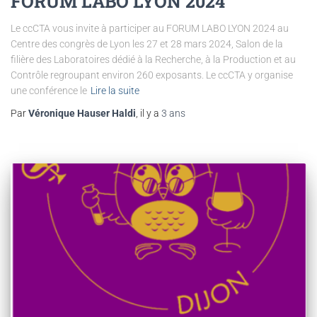
FORUM LABO LYON 2024
Le ccCTA vous invite à participer au FORUM LABO LYON 2024 au
Centre des congrès de Lyon les 27 et 28 mars 2024, Salon de la
filière des Laboratoires dédié à la Recherche, à la Production et au
Contrôle regroupant environ 260 exposants. Le ccCTA y organise
une conférence le
Lire la suite
Par
Véronique Hauser Haldi
, il y a
3 ans