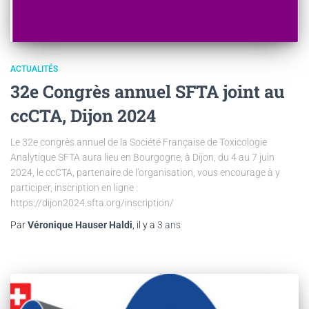
ACTUALITÉS
32e Congrès annuel SFTA joint au
ccCTA, Dijon 2024
Le 32e congrès annuel de la Société Française de Toxicologie
Analytique SFTA aura lieu en Bourgogne, à Dijon, du 4 au 7 juin
2024, le ccCTA, partenaire de l’organisation, vous encourage à y
participer, inscription en ligne :
https://dijon2024.sfta.org/inscription/
Par
Véronique Hauser Haldi
, il y a
3 ans