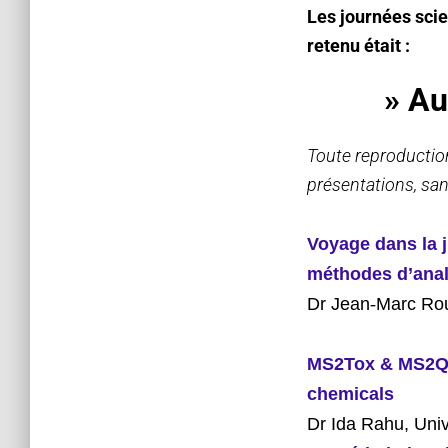
Les journées scie
retenu était :
»
A
u
Toute reproduction,
présentations, sans
Voyage dans la j
méthodes d’ana
Dr Jean
‐
Marc Rou
MS2Tox & MS2Qua
chemicals
Dr Ida Rahu, Uni