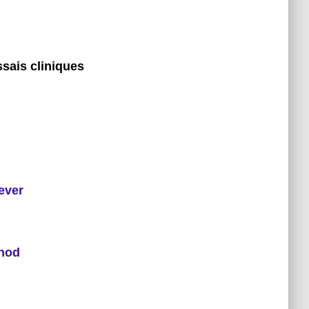
ssais cliniques
lever
thod