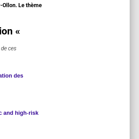
r-Ollon
.
Le thème
ion «
e de ces
ation des
c and high
‐
risk