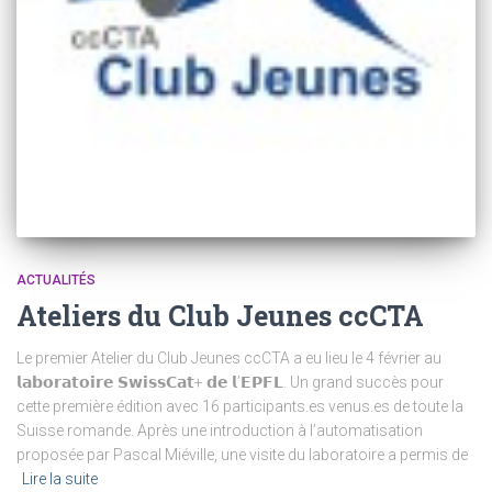
ACTUALITÉS
Ateliers du Club Jeunes ccCTA
Le premier Atelier du Club Jeunes ccCTA a eu lieu le 4 février au
𝗹𝗮𝗯𝗼𝗿𝗮𝘁𝗼𝗶𝗿𝗲 𝗦𝘄𝗶𝘀𝘀𝗖𝗮𝘁+ 𝗱𝗲 𝗹’𝗘𝗣𝗙𝗟. Un grand succès pour
cette première édition avec 16 participants.es venus.es de toute la
Suisse romande. Après une introduction à l’automatisation
proposée par Pascal Miéville, une visite du laboratoire a permis de
Lire la suite