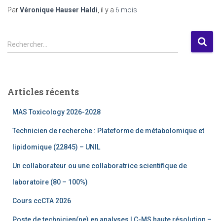
Par
Véronique Hauser Haldi
, il y a
6 mois
R
Rechercher…
e
c
h
e
Articles récents
r
c
MAS Toxicology 2026-2028
h
e
Technicien de recherche : Plateforme de métabolomique et
r
lipidomique (22845) – UNIL
:
Un collaborateur ou une collaboratrice scientifique de
laboratoire (80 – 100%)
Cours ccCTA 2026
Poste de technicien(ne) en analyses LC-MS haute résolution –