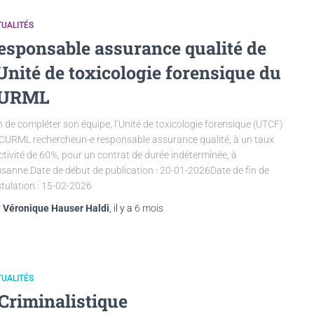
UALITÉS
esponsable assurance qualité de
’Unité de toxicologie forensique du
URML
n de compléter son équipe, l’Unité de toxicologie forensique (UTCF)
CURML rechercheun-e responsable assurance qualité, à un taux
ctivité de 60%, pour un contrat de durée indéterminée, à
sanne.Date de début de publication : 20-01-2026Date de fin de
tulation : 15-02-2026
r
Véronique Hauser Haldi
, il y a
6 mois
UALITÉS
 Criminalistique