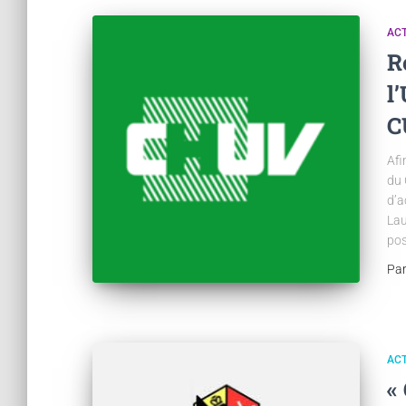
ACT
R
l
C
Afi
du 
d’a
Lau
pos
Pa
ACT
«