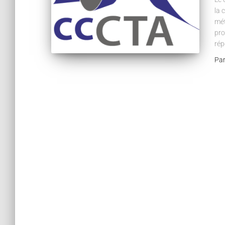
la 
mét
pro
rép
Pa