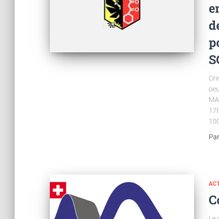
e
d
p
S
Cri
oeu
MAR
17h
100
Pa
ACT
C
Le 