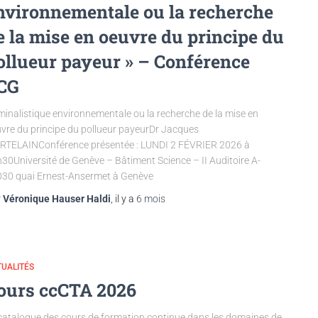
nvironnementale ou la recherche
e la mise en oeuvre du principe du
ollueur payeur » – Conférence
CG
minalistique environnementale ou la recherche de la mise en
vre du principe du pollueur payeurDr Jacques
TELAINConférence présentée : LUNDI 2 FÉVRIER 2026 à
30Université de Genève – Bâtiment Science – II Auditoire A-
30 quai Ernest-Ansermet à Genève
r
Véronique Hauser Haldi
, il y a
6 mois
UALITÉS
ours ccCTA 2026
catalogue des cours de formation continue dans les domaines de