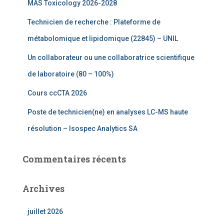
MAS Toxicology 2026-2028
h
e
Technicien de recherche : Plateforme de
r
métabolomique et lipidomique (22845) – UNIL
:
Un collaborateur ou une collaboratrice scientifique
de laboratoire (80 – 100%)
Cours ccCTA 2026
Poste de technicien(ne) en analyses LC-MS haute
résolution – Isospec Analytics SA
Commentaires récents
Archives
juillet 2026