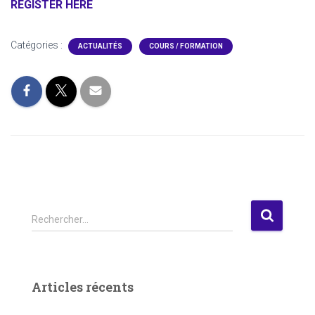
REGISTER HERE
Catégories :
ACTUALITÉS
COURS / FORMATION
R
Rechercher…
e
c
h
e
Articles récents
r
c