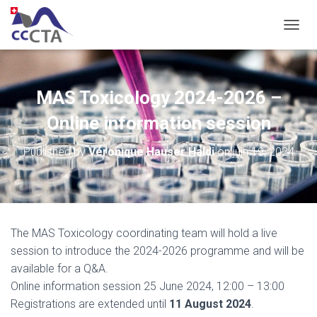
OUVRI
MAS Toxicology 2024-2026 –
Online information session
Published by
Véronique Hauser Haldi
on
juin 19, 2024
The MAS Toxicology coordinating team will hold a live
session to introduce the 2024-2026 programme and will be
available for a Q&A.
Online information session 25 June 2024, 12:00 – 13:00
Registrations are extended until
11 August 2024
.