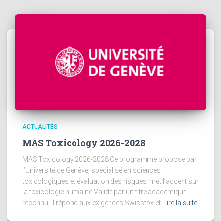
ACTUALITÉS
MAS Toxicology 2026-2028
MAS Toxicology 2026-2028 Ce programme proposé par
l’Université de Genève, spécialisé en sciences
toxicologiques et évaluation des risques, met l’accent sur
la toxicologie humaine.Validé par un titre académique
reconnu, il répond aux exigences Swisstox et
Lire la suite