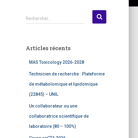
R
Rechercher…
e
c
h
e
Articles récents
r
c
MAS Toxicology 2026-2028
h
e
Technicien de recherche : Plateforme
r
de métabolomique et lipidomique
:
(22845) – UNIL
Un collaborateur ou une
collaboratrice scientifique de
laboratoire (80 – 100%)