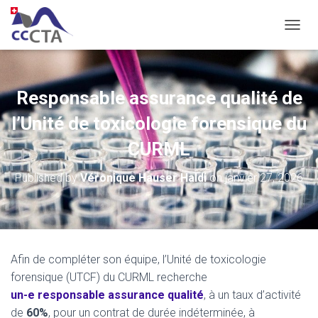
OUVRI
Responsable assurance qualité de
l’Unité de toxicologie forensique du
CURML
Published by
Véronique Hauser Haldi
on
janvier 27, 2026
Afin de compléter son équipe, l’Unité de toxicologie
forensique (UTCF) du CURML recherche
un-e responsable assurance qualité
, à un taux d’activité
de
60%
, pour un contrat de durée indéterminée, à