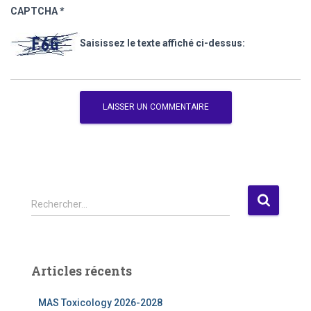
CAPTCHA
*
Saisissez le texte affiché ci-dessus:
R
Rechercher…
e
c
h
e
Articles récents
r
c
MAS Toxicology 2026-2028
h