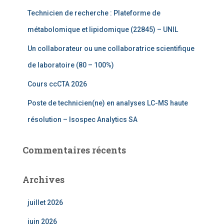
e
Technicien de recherche : Plateforme de
r
métabolomique et lipidomique (22845) – UNIL
:
Un collaborateur ou une collaboratrice scientifique
de laboratoire (80 – 100%)
Cours ccCTA 2026
Poste de technicien(ne) en analyses LC-MS haute
résolution – Isospec Analytics SA
Commentaires récents
Archives
juillet 2026
juin 2026