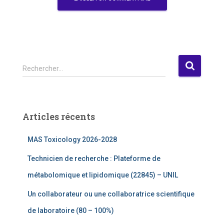
R
Rechercher…
e
c
h
e
Articles récents
r
c
MAS Toxicology 2026-2028
h
e
Technicien de recherche : Plateforme de
r
métabolomique et lipidomique (22845) – UNIL
:
Un collaborateur ou une collaboratrice scientifique
de laboratoire (80 – 100%)