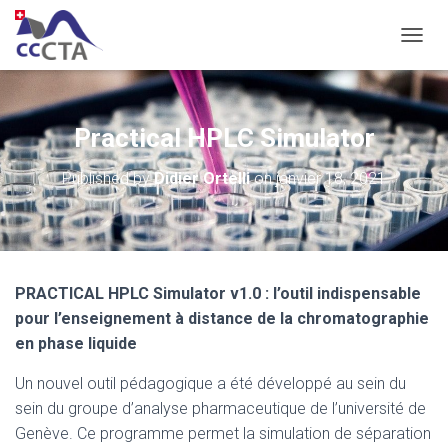
OUVRI
Practical HPLC Simulator
Published by
Didier Ortelli
on
janvier 18, 2021
PRACTICAL HPLC Simulator v1.0 : l’outil indispensable
pour l’enseignement à distance de la chromatographie
en phase liquide
Un nouvel outil pédagogique a été développé au sein du
sein du groupe d’analyse pharmaceutique de l’université de
Genève. Ce programme permet la simulation de séparation