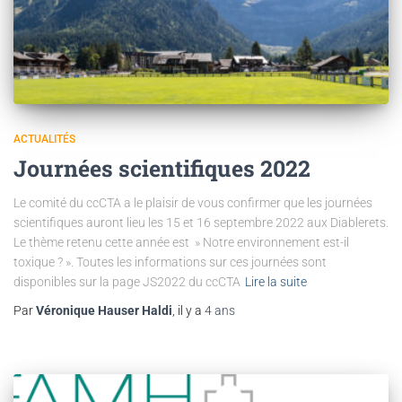
ACTUALITÉS
Journées scientifiques 2022
Le comité du ccCTA a le plaisir de vous confirmer que les journées
scientifiques auront lieu les 15 et 16 septembre 2022 aux Diablerets.
Le thème retenu cette année est » Notre environnement est-il
toxique ? ». Toutes les informations sur ces journées sont
disponibles sur la page JS2022 du ccCTA
Lire la suite
Par
Véronique Hauser Haldi
, il y a
4 ans