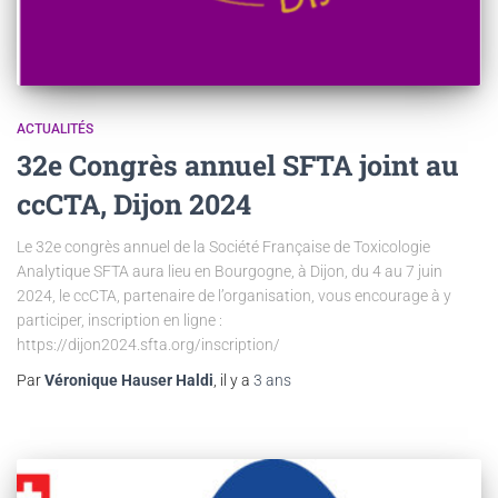
ACTUALITÉS
32e Congrès annuel SFTA joint au
ccCTA, Dijon 2024
Le 32e congrès annuel de la Société Française de Toxicologie
Analytique SFTA aura lieu en Bourgogne, à Dijon, du 4 au 7 juin
2024, le ccCTA, partenaire de l’organisation, vous encourage à y
participer, inscription en ligne :
https://dijon2024.sfta.org/inscription/
Par
Véronique Hauser Haldi
, il y a
3 ans