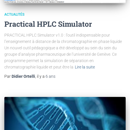
ACTUALITÉS
Practical HPLC Simulator
PRACTICAL HPLC Simulator v1.0 : l’outil indispensable pour
l’enseignement à distance de la chromatographie en phase liquide
Un nouvel outil pédagogique a été développé au sein du sein du
groupe d’analyse pharmaceutique de l’université de Genève. Ce
programme permet la simulation de séparation en
chromatographie liquide et peut être la
Lire la suite
Par
Didier Ortelli
, il y a
6 ans