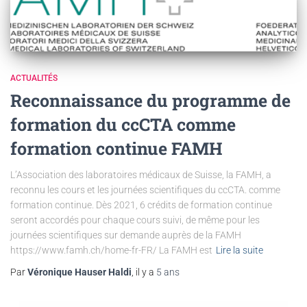
ACTUALITÉS
Reconnaissance du programme de
formation du ccCTA comme
formation continue FAMH
L’Association des laboratoires médicaux de Suisse, la FAMH, a
reconnu les cours et les journées scientifiques du ccCTA. comme
formation continue. Dès 2021, 6 crédits de formation continue
seront accordés pour chaque cours suivi, de même pour les
journées scientifiques sur demande auprès de la FAMH
https://www.famh.ch/home-fr-FR/ La FAMH est
Lire la suite
Par
Véronique Hauser Haldi
, il y a
5 ans